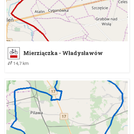
Mierziączka - Władysławów
14,7 km