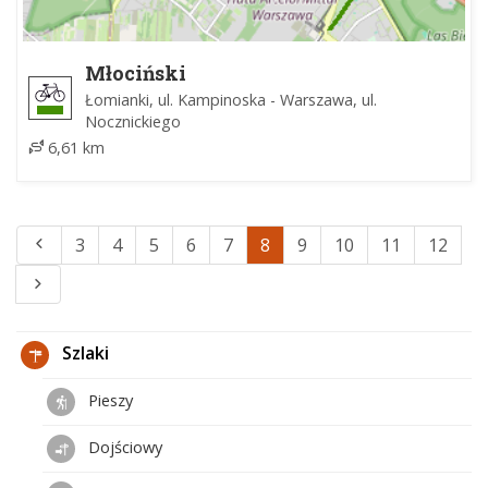
Młociński
Łomianki, ul. Kampinoska - Warszawa, ul.
Nocznickiego
6,61 km
3
4
5
6
7
8
9
10
11
12
Szlaki
Pieszy
Dojściowy