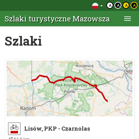
A
A
A
A
Szlaki turystyczne Mazowsza
Togg
navi
Szlaki
Lisów, PKP - Czarnolas