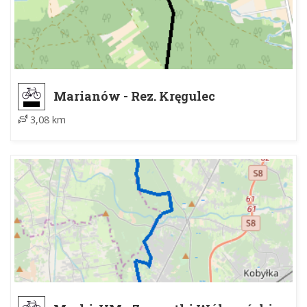
Marianów - Rez. Kręgulec
3,08 km