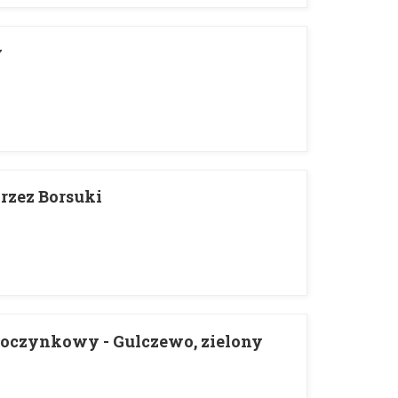
y
rzez Borsuki
o
oczynkowy - Gulczewo, zielony