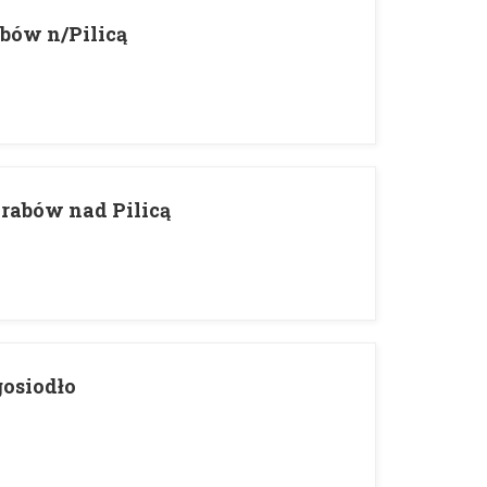
abów n/Pilicą
Grabów nad Pilicą
gosiodło