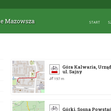
zne Mazowsza
START
S
Góra Kalwaria, Urzą
ul. Sajny
197 m
Górki, Sosna Powstań