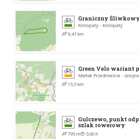
Graniczny Śliwkow
Konopaty - Konopaty
9,47 km
Green Velo wariant p
Mielnik Przedmieście - Gnojn
15,5 km
Gulczewo, punkt odp
szlak rowerowy
795 m
5:00 h