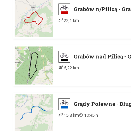
Grabów n/Pilicą - Gr
22,1 km
Grabów nad Pilicą - 
6,22 km
Grądy Polewne - Dłu
15,8 km
10:45 h