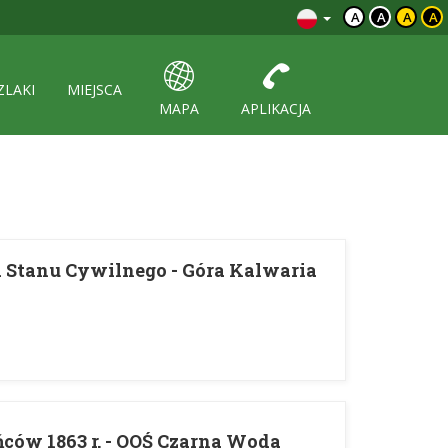
A
A
A
A
ZLAKI
MIEJSCA
MAPA
APLIKACJA
d Stanu Cywilnego - Góra Kalwaria
ców 1863 r. - OOŚ Czarna Woda