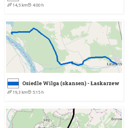
Cyganówka
14,5 km
4:00 h
Osiedle Wilga (skansen) - Łaskarzew
19,3 km
5:15 h