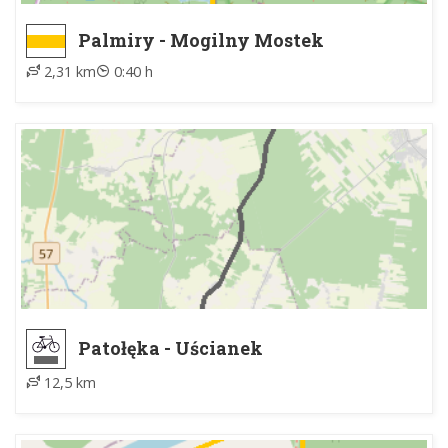
Palmiry - Mogilny Mostek
2,31 km
0:40 h
Patołęka - Uścianek
12,5 km