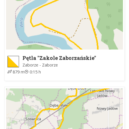
Pętla "Zakole Zaborzańskie"
Zaborze - Zaborze
879 m
0:15 h