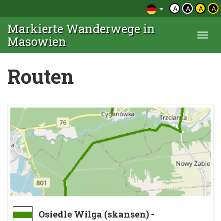
A
A
A
A
Markierte Wanderwege in
Togg
Masowien
navi
Routen
Osiedle Wilga (skansen) -