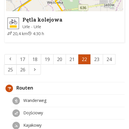
Pętla kolejowa
Urle - Urle
20,4 km
4:30 h
17
18
19
20
21
22
23
24
25
26
Routen
Wanderweg
Dojściowy
Kajakowy