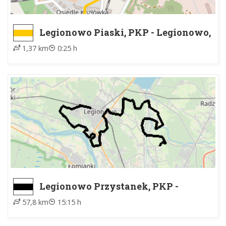
Legionowo Piaski, PKP - Legionowo,
rondo Paszkowskiego
1,37 km
0:25 h
Legionowo Przystanek, PKP -
Kobiałka, ZTM
57,8 km
15:15 h