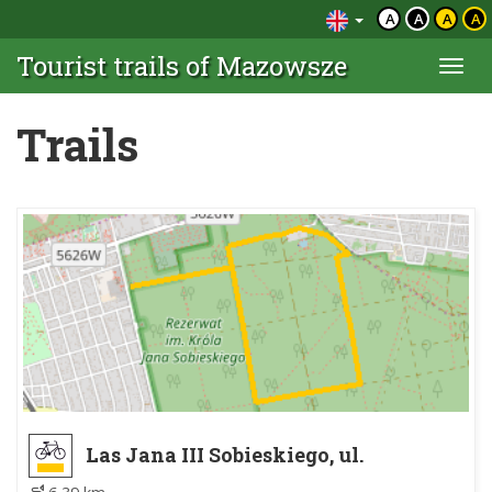
A
A
A
A
Tourist trails of Mazowsze
Togg
navi
Trails
Las Jana III Sobieskiego, ul.
Kościuszkowców - Las Jana III