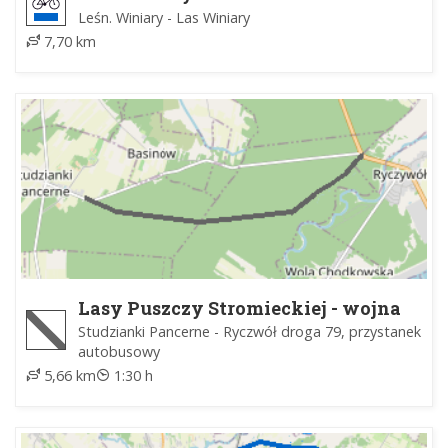
Leśn. Winiary - Las Winiary
7,70 km
Lasy Puszczy Stromieckiej - wojna
Studzianki Pancerne - Ryczwół droga 79, przystanek
autobusowy
5,66 km
1:30 h