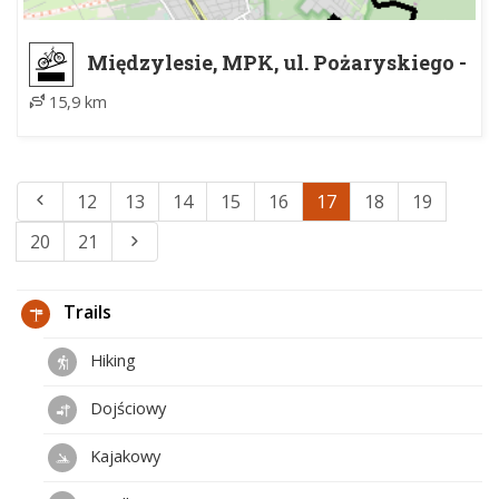
Międzylesie, MPK, ul. Pożaryskiego -
nad pomnikiem Lotników RAF
15,9 km
12
13
14
15
16
17
18
19
20
21
Trails
Hiking
Dojściowy
Kajakowy