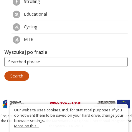
Strolling
Educational
Cycling
MTB
Wyszukaj po frazie
Our website uses cookies, incl. for statistical purposes. If you
do not want them to be saved on your hard drive, change your
Project co-financed by the Marshal's Office of the Mazowieckie Voivodship and
browser settings.
the European Union under the Mazowieckie Regional Operational Program for
More on this...
the years 2007-2013