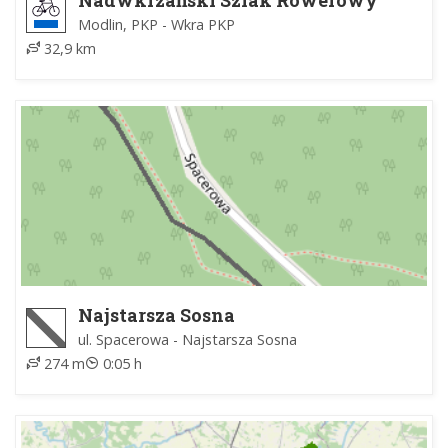
Nadwkrzański Szlak Rowerowy
Modlin, PKP - Wkra PKP
32,9 km
Najstarsza Sosna
ul. Spacerowa - Najstarsza Sosna
274 m
0:05 h