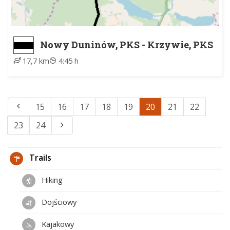
Nowy Duninów, PKS - Krzywie, PKS
17,7 km
4:45 h
15
16
17
18
19
20
21
22
23
24
Trails
Hiking
Dojściowy
Kajakowy