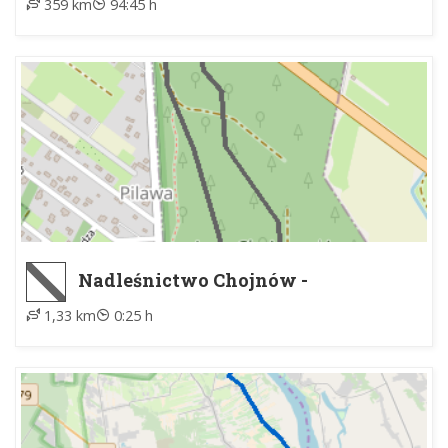
359 km
94:45 h
Nadleśnictwo Chojnów -
Nadleśnictwo Chojnów
1,33 km
0:25 h