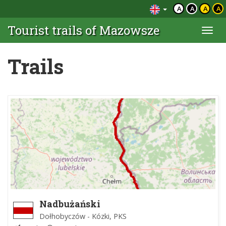
A
A
A
A
Tourist trails of Mazowsze
Togg
navi
Trails
Nadbużański
Dołhobyczów - Kózki, PKS