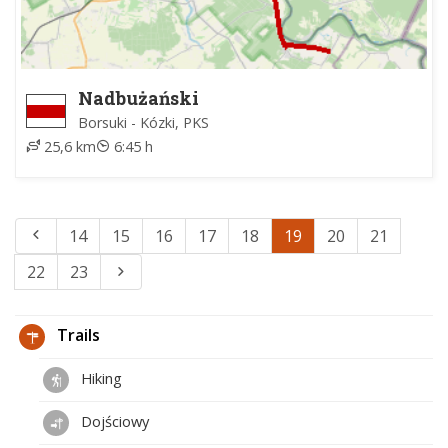
Nadbużański
Borsuki - Kózki, PKS
25,6 km
6:45 h
14
15
16
17
18
19
20
21
22
23
Trails
Hiking
Dojściowy