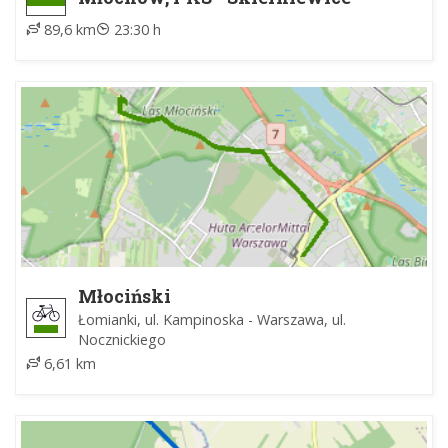
Rawka, PKP
89,6 km
23:30 h
Młociński
Łomianki, ul. Kampinoska - Warszawa, ul.
Nocznickiego
6,61 km