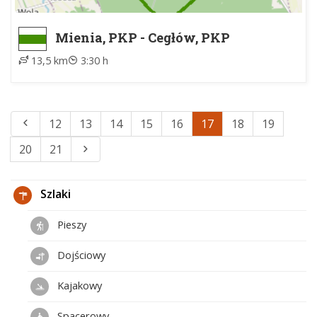
Mienia, PKP - Cegłów, PKP
13,5 km
3:30 h
12
13
14
15
16
17
18
19
20
21
Szlaki
Pieszy
Dojściowy
Kajakowy
Spacerowy