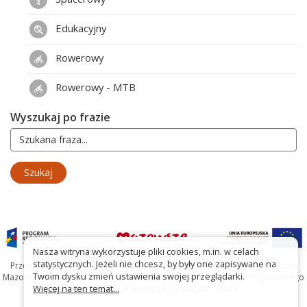
Edukacyjny
Rowerowy
Rowerowy - MTB
Wyszukaj po frazie
Nasza witryna wykorzystuje pliki cookies, m.in. w celach
statystycznych. Jeżeli nie chcesz, by były one zapisywane na
Przedsięwzięcie współfinansowane ze środków Samorządu Województwa
Twoim dysku zmień ustawienia swojej przeglądarki.
Mazowieckiego oraz Unię Europejską w ramach Mazowieckiego Regionalnego
Więcej na ten temat...
Programu Operacyjnego na lata 2007-2013