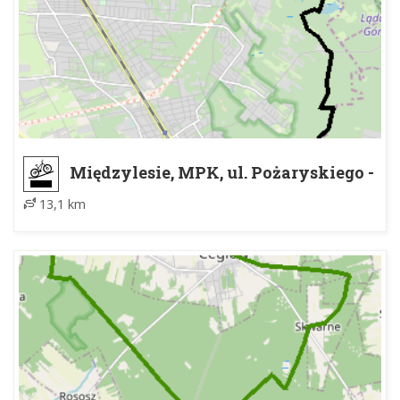
Międzylesie, MPK, ul. Pożaryskiego -
nad pomnikiem Lotników RAF
13,1 km