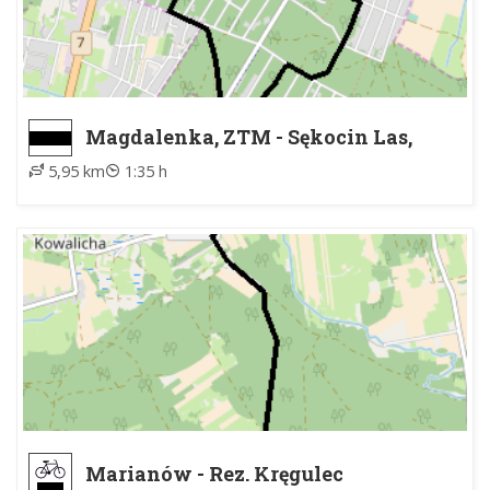
Magdalenka, ZTM - Sękocin Las,
ZTM
5,95 km
1:35 h
Marianów - Rez. Kręgulec