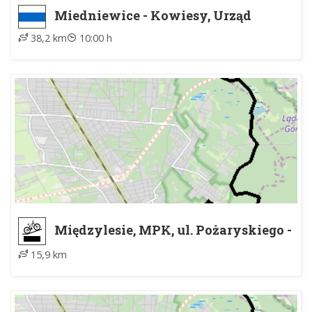
Miedniewice - Kowiesy, Urząd
Gminy
38,2 km
10:00 h
Międzylesie, MPK, ul. Pożaryskiego -
nad pomnikiem Lotników RAF
15,9 km