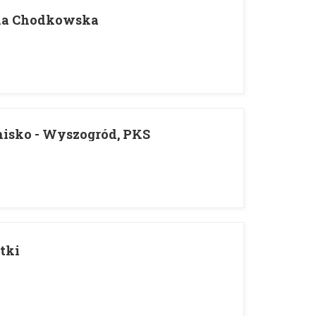
ola Chodkowska
nisko - Wyszogród, PKS
tki