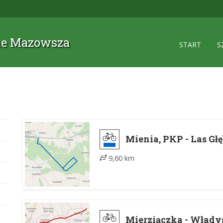
zne Mazowsza
START
S
Mienia, PKP - Las Gł
9,60 km
Mierziączka - Wład