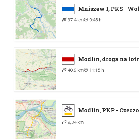
Mniszew I, PKS - W
37,4 km
9:45 h
Modlin, droga na lot
40,9 km
11:15 h
Modlin, PKP - Czeczo
9,34 km