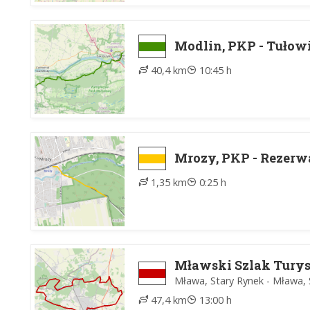
Modlin, PKP - Tułow
40,4 km
10:45 h
Mrozy, PKP - Rezerw
1,35 km
0:25 h
Mławski Szlak Tury
Mława, Stary Rynek - Mława, 
47,4 km
13:00 h