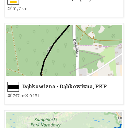
PKP
51,7 km
Dąbkowizna - Dąbkowizna, PKP
747 m
0:15 h