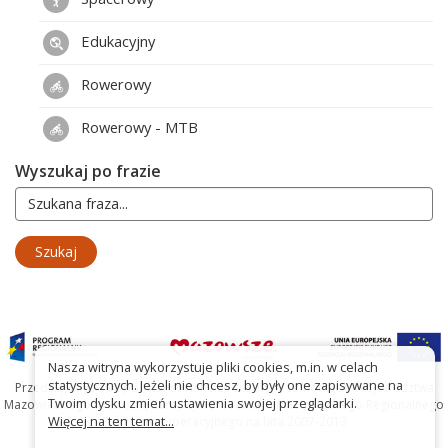
Edukacyjny
Rowerowy
Rowerowy - MTB
Wyszukaj po frazie
Nasza witryna wykorzystuje pliki cookies, m.in. w celach
statystycznych. Jeżeli nie chcesz, by były one zapisywane na
Przedsięwzięcie współfinansowane ze środków Samorządu Województwa
Twoim dysku zmień ustawienia swojej przeglądarki.
Mazowieckiego oraz Unię Europejską w ramach Mazowieckiego Regionalnego
Więcej na ten temat...
Programu Operacyjnego na lata 2007-2013