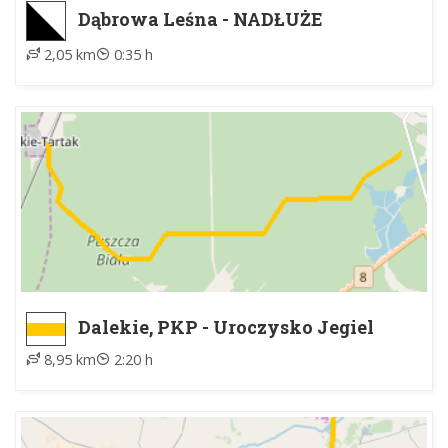
Dąbrowa Leśna - NADŁUŻE
2,05 km
0:35 h
Dalekie, PKP - Uroczysko Jegiel
8,95 km
2:20 h