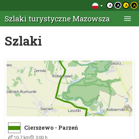
A
A
A
A
Szlaki turystyczne Mazowsza
Togg
navi
Szlaki
Cierszewo - Parzeń
10,7 km
3:00 h