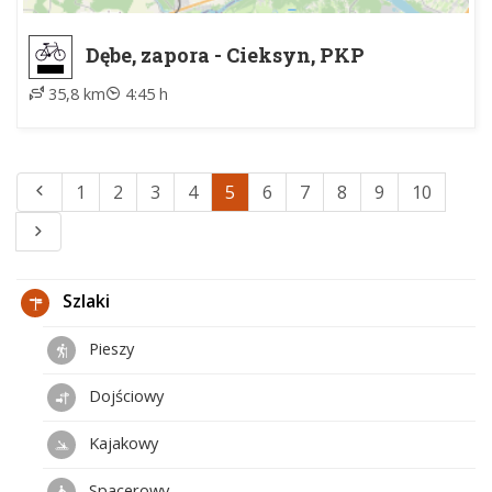
Dębe, zapora - Cieksyn, PKP
35,8 km
4:45 h
1
2
3
4
5
6
7
8
9
10
Szlaki
Pieszy
Dojściowy
Kajakowy
Spacerowy