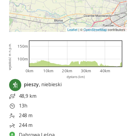
Leaflet
|
©
OpenStreetMap
contributors
wysokość m n.p.m.
150m
100m
0km
10km
20km
30km
40km
dystans (km)
pieszy
, niebieski
48,9 km
13h
248 m
244 m
Dąbrowa Leśna