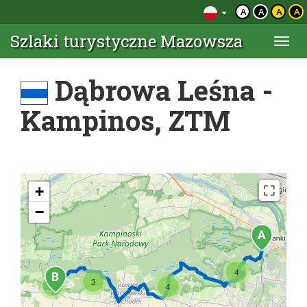
A
A
A
A
Szlaki turystyczne Mazowsza
Togg
navi
Dąbrowa Leśna -
Kampinos, ZTM
+
−
4
3
2
4