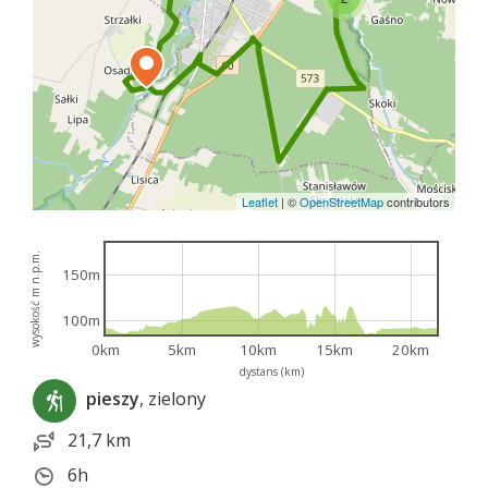
Leaflet
|
©
OpenStreetMap
contributors
wysokość m n.p.m.
150m
100m
0km
5km
10km
15km
20km
dystans (km)
pieszy
, zielony
21,7 km
6h