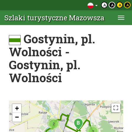
A
A
A
A
Szlaki turystyczne Mazowsza
Togg
navi
Gostynin, pl.
Wolności -
Gostynin, pl.
Wolności
+
−
2
2