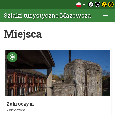
A
A
A
A
Szlaki turystyczne Mazowsza
Togg
navi
Miejsca
Zakroczym
Zakroczym