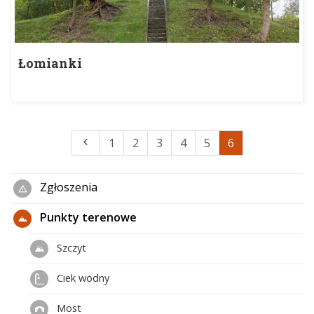
Łomianki
1
2
3
4
5
6
Zgłoszenia
Punkty terenowe
Szczyt
Ciek wodny
Most