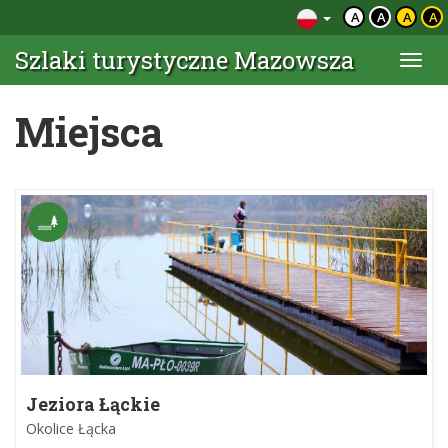
A
A
A
A
Szlaki turystyczne Mazowsza
Togg
navi
Miejsca
Jeziora Łąckie
Okolice Łącka