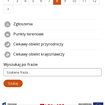
3
4
5
6
7
8
9
10
11
12
Zgłoszenia
Punkty terenowe
Ciekawy obiekt przyrodniczy
Ciekawy obiekt krajoznawczy
Wyszukaj po frazie