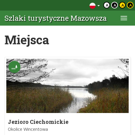
A
A
A
A
Szlaki turystyczne Mazowsza
Togg
navi
Miejsca
Jezioro Ciechomickie
Okolice Wincentowa