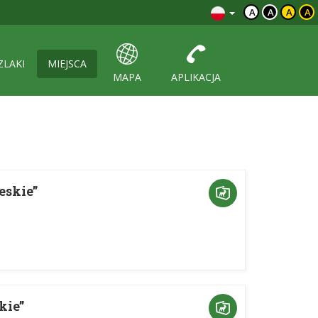
A
A
A
A
ZLAKI
MIEJSCA
MAPA
APLIKACJA
eskie”
kie”