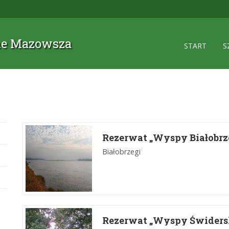
zne Mazowsza
START
S
Rezerwat „Wyspy Białobrz
Białobrzegi
Rezerwat „Wyspy Świders