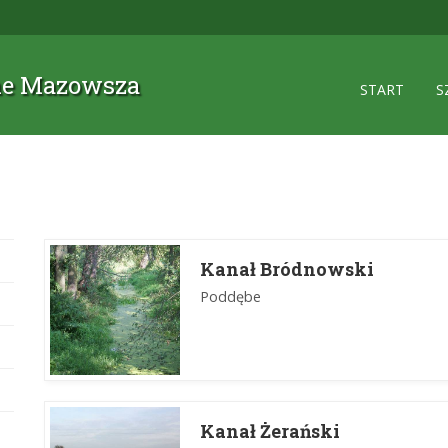
zne Mazowsza
START
S
Kanał Bródnowski
Poddębe
Kanał Żerański