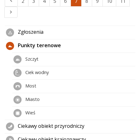
2
3
4
5
6
7
8
9
10
11
Zgłoszenia
Punkty terenowe
Szczyt
Ciek wodny
Most
Miasto
Wieś
Ciekawy obiekt przyrodniczy
Ciekawy obiekt krajoznawczy