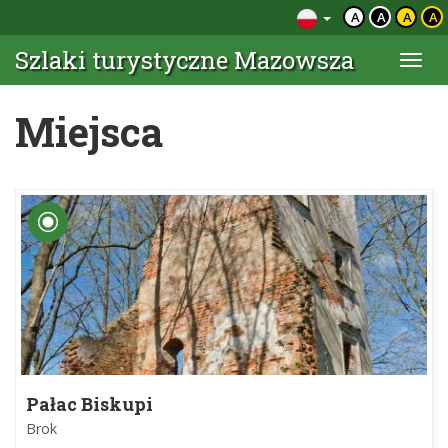
A
A
A
A
Szlaki turystyczne Mazowsza
Togg
navi
Miejsca
Pałac Biskupi
Brok