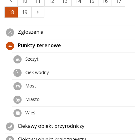
10
11
12
13
14
15
16
17
18
19
Zgłoszenia
Punkty terenowe
Szczyt
Ciek wodny
Most
Miasto
Wieś
Ciekawy obiekt przyrodniczy
Ciekawy obiekt krajoznawczy