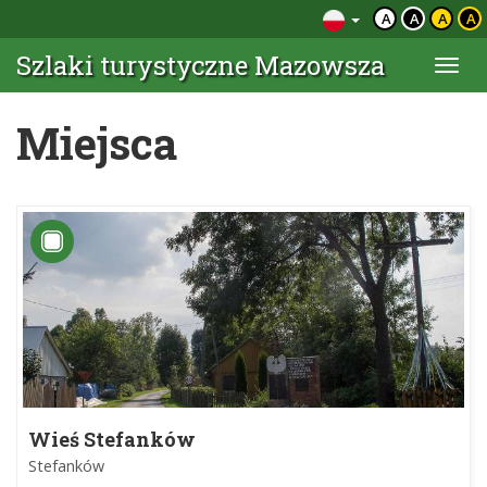
A
A
A
A
Szlaki turystyczne Mazowsza
Togg
navi
Miejsca
Wieś Stefanków
Stefanków